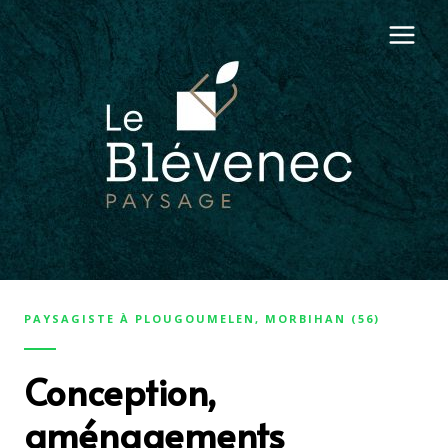
Aller
Main
au
Men
contenu
PAYSAGISTE À PLOUGOUMELEN, MORBIHAN (56)
Conception,
aménagements