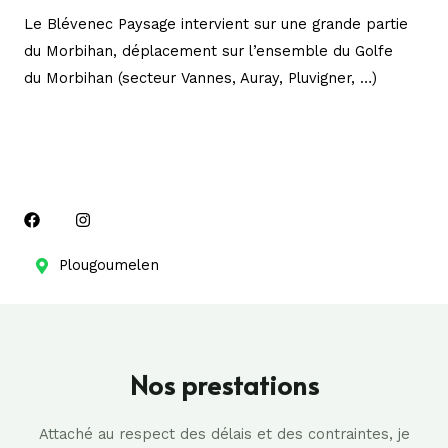
Le Blévenec Paysage intervient sur une grande partie
du Morbihan, déplacement sur l’ensemble du Golfe
du Morbihan (secteur Vannes, Auray, Pluvigner, …)
F
I
a
n
c
s
Plougoumelen
e
t
b
a
o
g
o
r
k
a
m
Nos prestations
Attaché au respect des délais et des contraintes, je